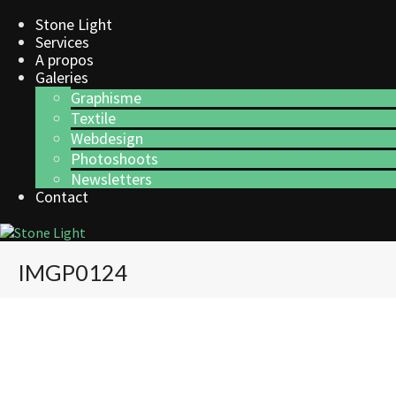
Stone Light
Services
A propos
Galeries
Graphisme
Textile
Webdesign
Photoshoots
Newsletters
Contact
IMGP0124